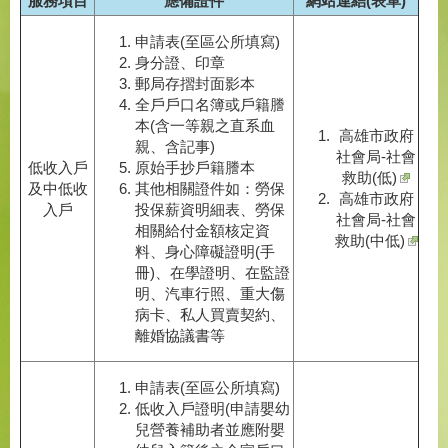
服務項目
應備證件
網站連結(表單)
申請表(至區公所填寫)
身分證、印章
郵局存摺封面影本
全戶戶口名簿或戶籍謄
本(含一等親之直系血
高雄市政府
親、含記事)
社會局-社會
低收入戶
原始手抄戶籍謄本
救助(低)
及中低收
其他相關證件如：勞保
高雄市政府
入戶
投保薪資明細表、勞保
社會局-社會
相關給付金額核定資
救助(中低)
料、身心障礙證明(手
冊)、在學證明、在監證
明、汽車行照、重大傷
病卡、私人買賣契約、
離婚協議書等
申請表(至區公所填寫)
低收入戶證明(申請嬰幼
兒營養補助者並應附嬰