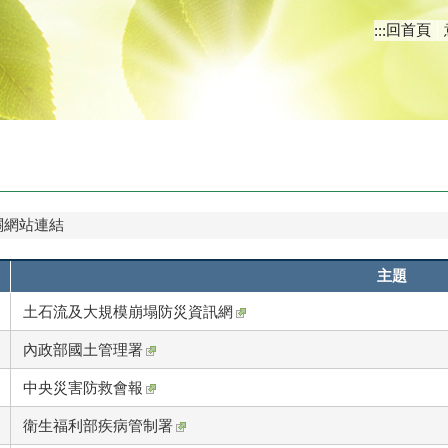
回首頁
:::
關網站連結
主題
土石流及大規模崩塌防災資訊網
內政部國土管理署
中央災害防救會報
衛生福利部疾病管制署