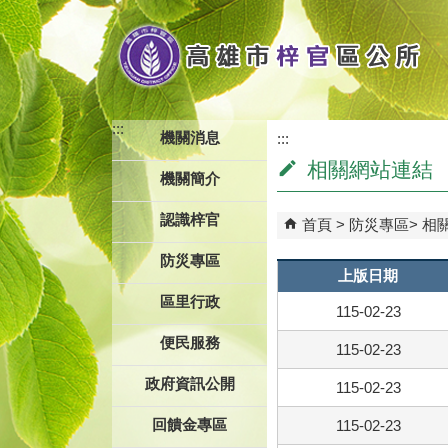
跳到主要內容區塊
:::
機關消息
:::
相關網站連結
機關簡介
認識梓官
首頁
防災專區
相
防災專區
上版日期
區里行政
115-02-23
便民服務
115-02-23
政府資訊公開
115-02-23
回饋金專區
115-02-23