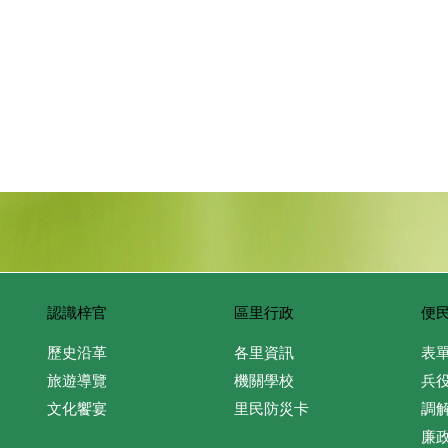
認識梓官
區里行政
便
歷史沿革
各里資訊
表
旅遊導覽
機關學校
兵
文化饗宴
里民防災卡
調
廉