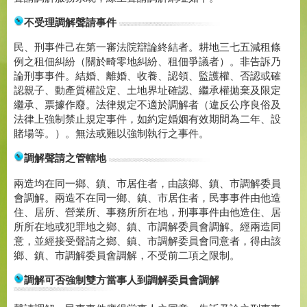
不受理調解聲請事件
民、刑事件己在第一審法院辯論終結者。耕地三七五減租條
例之租佃糾紛（關於畸零地糾紛、租佃爭議者）。非告訴乃
論刑事事件。結婚、離婚、收養、認領、監護權、否認或確
認親子、動產質權設定、土地界址確認、繼承權拋棄及限定
繼承、票據作廢。法律規定不適於調解者（違反公序良俗及
法律上強制禁止規定事件，如約定婚姻有效期間為二年、設
賭場等。）。無法或難以強制執行之事件。
調解聲請之管轄地
兩造均在同一鄉、鎮、市居住者，由該鄉、鎮、市調解委員
會調解。兩造不在同一鄉、鎮、市居住者，民事事件由他造
住、居所、營業所、事務所所在地，刑事事件由他造住、居
所所在地或犯罪地之鄉、鎮、市調解委員會調解。經兩造同
意，並經接受聲請之鄉、鎮、市調解委員會同意者，得由該
鄉、鎮、市調解委員會調解，不受前二項之限制。
調解可否強制雙方當事人到調解委員會調解