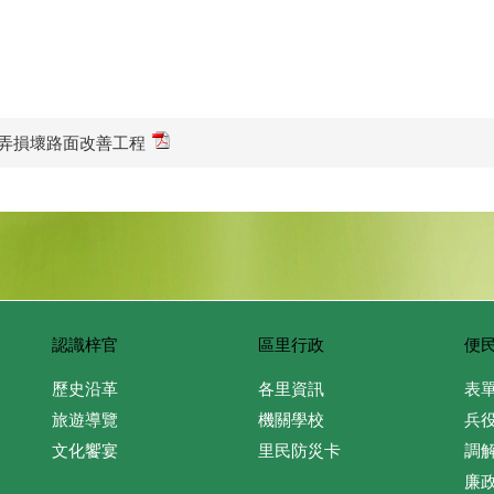
2弄損壞路面改善工程
認識梓官
區里行政
便
歷史沿革
各里資訊
表
旅遊導覽
機關學校
兵
文化饗宴
里民防災卡
調
廉