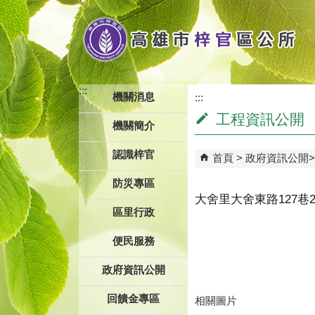
跳到主要內容區塊
:::
機關消息
:::
工程資訊公開
機關簡介
認識梓官
首頁
政府資訊公開
防災專區
大舍里大舍東路127巷
區里行政
便民服務
政府資訊公開
回饋金專區
相關圖片