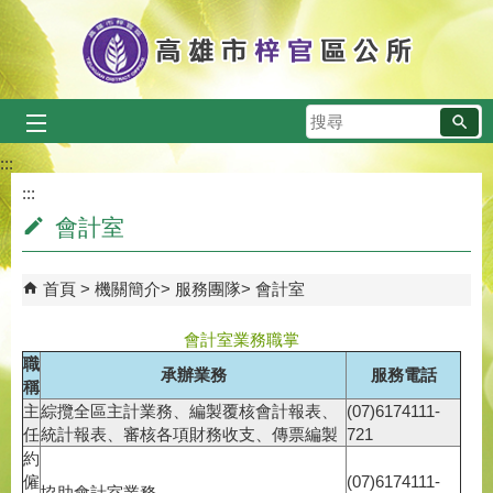
跳到主要內容區塊
搜
尋
:::
:::
會計室
首頁
機關簡介
服務團隊
會計室
會計室業務職掌
職
承辦業務
服務電話
稱
主
綜攬全區主計業務、編製覆核會計報表、
(07)6174111-
任
統計報表、審核各項財務收支、傳票編製
721
約
僱
(07)6174111-
協助會計室業務