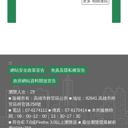
更多 相關連結
目
前
切
換
至:
新
住
:::
民
網站安全政策宣告
免責及隱私權宣告
培
力
政府網站資料開放宣告
發
展
瀏覽人次：
29
資
■ 版權所有：高雄市梓官區公所 ■ 地址：82641 高雄市梓
訊
官區梓官路258號
網
■ 電話：07-6174111 ■ 傳真：07-6170414 ■ 本所服務時
間：08：00~12：00；13：30~17：30
■ 符合IE 7.0或Firefox 3.0以上瀏覽器 ■ 最佳瀏覽螢幕解析