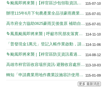
🌀颱風即將來襲 |【梓官區沙包領取資訊看過來📢】
115-07-10
辦理115年6月下旬農產業全品項豪雨農業天然災害現金救助案，自即日起至115年7月10日止受理農民申請，請於期限內申報
115-07-01
高市府全力協助0625豪雨災後復原 補助自7月1日起開始申請
115-07-01
🌀鳳凰颱風即將來襲 | 呼籲市民朋友落實防颱 |🌀
114-11-10
「普發現金1萬元」登記入帳作業啟動，請民眾多加利用。
114-11-06
🌀颱風即將來襲 |【梓官區防災資訊看過來📢】
114-08-12
高雄市梓官區收容場所資訊-避難收容處所一覽表
113-10-03
轉知「申請農業用地作農業設施容許使用審查辦法」部分條文及第16條附表2修正發布令。
115-01-09
更多 最新消息