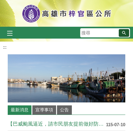
跳到主要內容區塊
搜
尋
:::
最新消息
宣導事項
公告
【巴威颱風逼近，請市民朋友提前做好防颱準備】
115-07-10