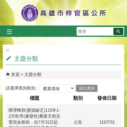
跳到主要內容區塊
搜
尋
:::
:::
主題分類
首頁
主題分類
請選擇查詢類別：
標題
類別
發佈日期
辦理蜂群(蜜源缺乏)115年1-
2月乾旱(遲發性)農業天然災
害現金救助，自7月31日起
公告
115/7/31