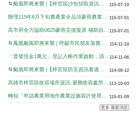
🌀颱風即將來襲 |【梓官區沙包領取資訊看過來📢】
115-07-10
辦理115年6月下旬農產業全品項豪雨農業天然災害現金救助案，自即日起至115年7月10日止受理農民申請，請於期限內申報
115-07-01
高市府全力協助0625豪雨災後復原 補助自7月1日起開始申請
115-07-01
🌀鳳凰颱風即將來襲 | 呼籲市民朋友落實防颱 |🌀
114-11-10
「普發現金1萬元」登記入帳作業啟動，請民眾多加利用。
114-11-06
🌀颱風即將來襲 |【梓官區防災資訊看過來📢】
114-08-12
高雄市梓官區收容場所資訊-避難收容處所一覽表
113-10-03
轉知「申請農業用地作農業設施容許使用審查辦法」部分條文及第16條附表2修正發布令。
115-01-09
更多 最新消息