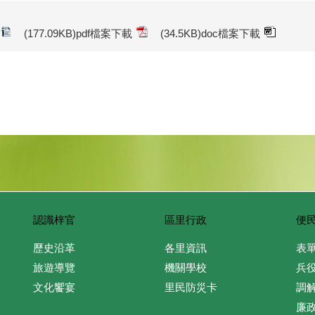
(177.09KB)pdf檔案下載
(34.5KB)doc檔案下載
認識梓官
區里行政
便
歷史沿革
各里資訊
表
旅遊導覽
機關學校
兵
文化饗宴
里民防災卡
調
廉