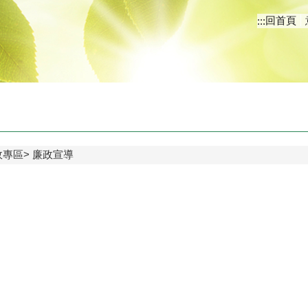
回首頁
:::
政專區
廉政宣導