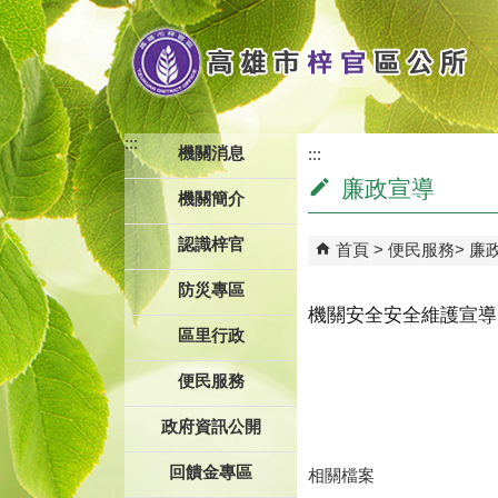
跳到主要內容區塊
:::
機關消息
:::
廉政宣導
機關簡介
認識梓官
首頁
便民服務
廉
防災專區
機關安全安全維護宣導
區里行政
便民服務
政府資訊公開
回饋金專區
相關檔案