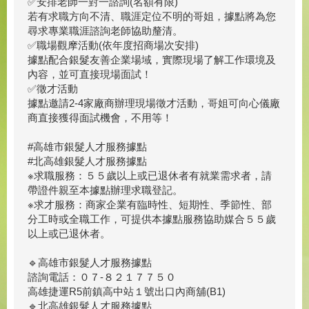
✅安排老師一對一諮詢(名額有限)
若有求職方向不清、職涯定位不明的哥姐，據點將為您
尋求專業職涯諮詢老師協助釐清。
✅職場觀摩活動(依年度招商場次安排)
據點配合銀髮友善企業場域，實際現場了解工作環境及
內容，並可直接現場面試！
✅徵才活動
據點邀請2-4家廠商辦理現場徵才活動，哥姐可向心儀廠
商直接獲得面試機會，不用等！
#高雄市銀髮人才服務據點
#北高雄銀髮人才服務據點
※求職服務：５５歲以上或已退休者有就業需求者，請
帶證件親至本據點辦理求職登記。
※求才服務：商家企業有臨時性、短期性、季節性、部
分工時或全職工作，可提供本據點服務協助媒合５５歲
以上或已退休者。
🔹高雄市銀髮人才服務據點
諮詢電話：０７-８２１７７５０
高雄捷運R5前鎮高中站１號出口內商舖(B1)
🔹北高雄銀髮人才服務據點