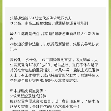
銀髮據點給55+壯世代的🎯求職四良方
🔰北高、南高二服務據點，通通搭捷運🚈就能到
🧩人生處處是機會，讓我們陪著您重新啟航人生新方向
⛵️
📣歡迎按讚👍追蹤，以獲得最新活動、銀髮友善職缺資
訊📣
高齡化 、少子化 、缺工潮😱浪潮來臨，邁入55歲，人
生其實還有1/3長🤹‍♀️🤹🤹‍♂️，老當益壯、退而不休💪是保
持與社會連結的重要活力。🎉凡年滿55歲以上或已退休
人士，有工作需求，或想持續貢獻勞動力，歡迎持個人
證件親至據點辦理求職登記及就業諮詢💞。
🎯本據點免費🆓提供：
✅求職登記及就業諮詢
據點配置專屬就業服務員，以一案到底服務，了解求職
狀況及需求，是壯世代的貼心求職小幫手！