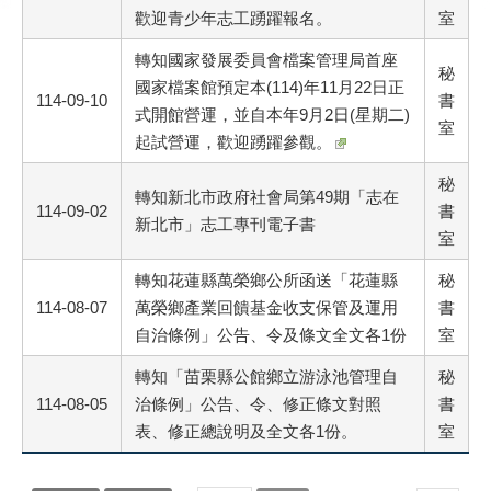
歡迎青少年志工踴躍報名。
室
轉知國家發展委員會檔案管理局首座
秘
國家檔案館預定本(114)年11月22日正
114-09-10
書
式開館營運，並自本年9月2日(星期二)
室
起試營運，歡迎踴躍參觀。
秘
轉知新北市政府社會局第49期「志在
114-09-02
書
新北市」志工專刊電子書
室
轉知花蓮縣萬榮鄉公所函送「花蓮縣
秘
114-08-07
萬榮鄉產業回饋基金收支保管及運用
書
自治條例」公告、令及條文全文各1份
室
轉知「苗栗縣公館鄉立游泳池管理自
秘
114-08-05
治條例」公告、令、修正條文對照
書
表、修正總說明及全文各1份。
室