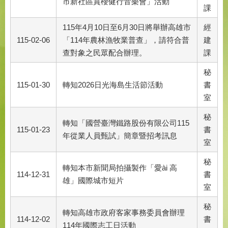
市新社區賞櫻健行音樂會」活動
課
115年4月10日至6月30日將舉辦高雄市
經
115-02-06
「114年農林漁牧業普查」，請符合普
建
查對象之民眾配合辦理。
課
秘
115-01-30
轉知2026日光海島生活節活動
書
室
秘
轉知「國營臺灣鐵路股份有限公司115
115-01-23
書
年從業人員甄試」簡章暨招考訊息
室
秘
轉知本市新聞局拍攝製作「愛ài 高
114-12-31
書
雄」國際城市短片
室
秘
轉知高雄市政府客家事務委員會辦理
114-12-02
書
114年國際志工日活動