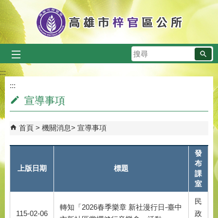
跳到主要內容區塊
搜
尋
:::
:::
宣導事項
首頁
機關消息
宣導事項
發
布
上版日期
標題
課
室
民
轉知「2026春季樂章 新社漫行日-臺中
115-02-06
政