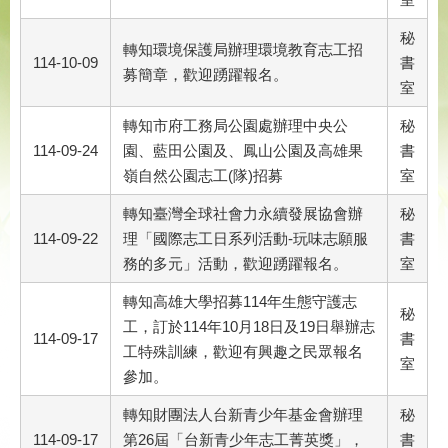
秘
轉知環境保護局辦理環境教育志工招
114-10-09
書
募簡章，歡迎踴躍報名。
室
轉知市府工務局公園處辦理中央公
秘
114-09-24
園、藍田公園及、鳳山公園及高雄果
書
嶺自然公園志工(隊)招募
室
轉知臺灣全球社會力永續發展協會辦
秘
114-09-22
理「國際志工日系列活動-玩味志願服
書
務的多元」活動，歡迎踴躍報名。
室
轉知高雄大學招募114年生態守護志
秘
工，訂於114年10月18日及19日舉辦志
114-09-17
書
工特殊訓練，歡迎有興趣之民眾報名
室
參加。
轉知財團法人台新青少年基金會辦理
秘
114-09-17
第26屆「台新青少年志工菁英獎」，
書