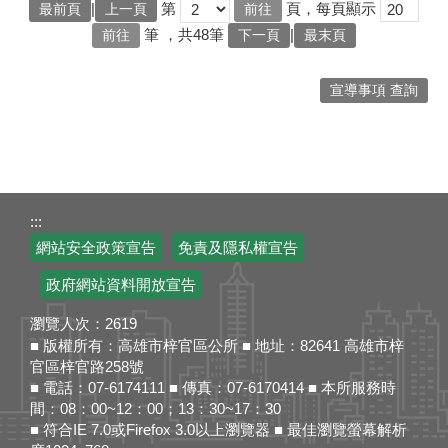
|
第
頁，每頁顯示
最前頁
上一頁
筆
，共48筆
|
下一頁
最末頁
宣導事項 查詢
:::
網站安全政策宣告
免責及隱私權宣告
政府網站資料開放宣告
瀏覽人次：
2619
■ 版權所有：高雄市梓官區公所 ■ 地址：82641 高雄市梓
官區梓官路258號
■ 電話：07-6174111 ■ 傳真：07-6170414 ■ 本所服務時
間：08：00~12：00；13：30~17：30
■ 符合IE 7.0或Firefox 3.0以上瀏覽器 ■ 最佳瀏覽螢幕解析